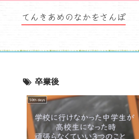
てんきあめのなかをさんぽ
卒業後
50th days