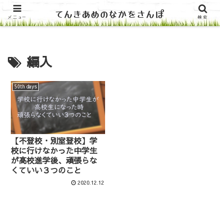
てんきあめのなかをさんぽ
ホーム
メニュー
検索
編入
50th days
【不登校・別室登校】学
校に行けなかった中学生
が高校進学後、頑張らな
くていい３つのこと
2020.12.12