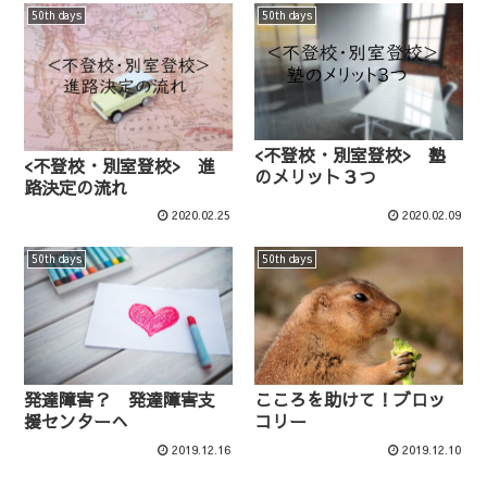
50th days
50th days
<不登校・別室登校> 塾
<不登校・別室登校> 進
のメリット３つ
路決定の流れ
2020.02.25
2020.02.09
50th days
50th days
発達障害？ 発達障害支
こころを助けて！ブロッ
援センターへ
コリー
2019.12.16
2019.12.10