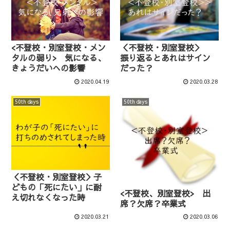
<不登校・別室登校・メン
＜不登校・別室登校＞
タルの弱り> 気になる、
振り返るとあれはサイン
きょうだいへの影響
だった？
2020.04.19
2020.03.28
50th days
50th days
＜不登校・別室登校＞子
どもの「死にたい」に耐
<不登校、別室登校> 出
え切れなくなった時
席？欠席？卒業式
2020.03.21
2020.03.06