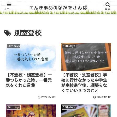
てんきあめのなかをさんぽ
ホーム
メニュー
検索
別室登校
50th days
50th days
【不登校・別室登校】一
【不登校・別室登校】学
番つらかった時、一番元
校に行けなかった中学生
気をくれた言葉
が高校進学後、頑張らな
くていい３つのこと
2022.07.06
2020.12.12
50th days
50th days